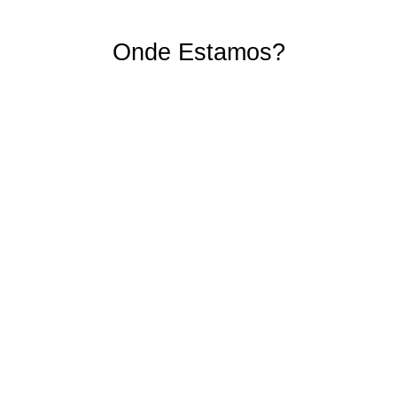
Gustavo Bahusch
Kamille Trinda
Milton Lucídio 
Onde Estamos?