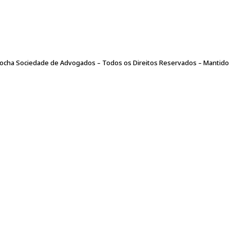
ar informações pessoais com a Leão Corrêa & Rocha Advogados
e Advogados