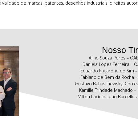
Áreas de Atuação
s em litígios envolvendo Propriedade Intelectual. Experiência
ção e validade de marcas, patentes, desenhos industriais, d
N
Aline Souz
Daniela Lopes
Eduardo Faita
Fabiano de Be