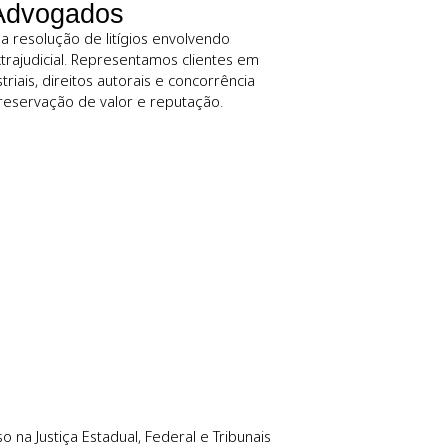
 estratégia e preci
 Rocha Advogados
usivamente na resolução de litígios envolvendo
icial quanto extrajudicial. Representamos clientes em
senhos industriais, direitos autorais e concorrência
 orientada à preservação de valor e reputação.