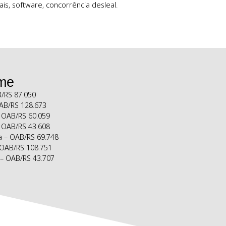
 em contencioso na Justiça Estadual, Federal e Tribunais
ireitos autorais, software, concorrência desleal.
osso Time
a Peres – OAB/RS 87.050
 Ferreira – OAB/RS 128.673
rone do Sim – OAB/RS 60.059
m da Rocha – OAB/RS 43.608